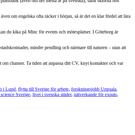
 platsbank (även om det mesta är på svenska), samt sidorna hos
ven om engelska ofta räcker i början, så är det en klar fördel att lära
 kan du kika på Minc för events och mötesplatser. I Göteborg är
stadskostnader, mindre pendling och närmare till naturen – utan att
 om chanser. Ta tiden att anpassa ditt CV, knyt kontakter och var
b i Lund
,
flytta till Sverige för arbete
,
forskningsjobb Uppsala
,
e science Sverige
,
livet i svenska städer
,
nätverkande för expats
,