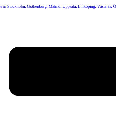
in Stockholm, Gothenburg, Malmö, Uppsala, Linköping, Västerås, Ör