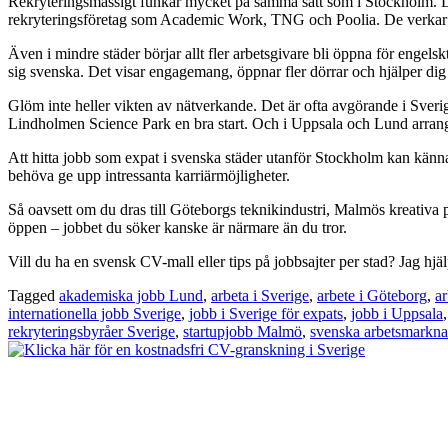
Rekryteringsmässigt funkar mycket på samma sätt som i Stockholm. Lin
rekryteringsföretag som Academic Work, TNG och Poolia. De verkar i hel
Även i mindre städer börjar allt fler arbetsgivare bli öppna för engels
sig svenska. Det visar engagemang, öppnar fler dörrar och hjälper dig t
Glöm inte heller vikten av nätverkande. Det är ofta avgörande i Sveri
Lindholmen Science Park en bra start. Och i Uppsala och Lund arrange
Att hitta jobb som expat i svenska städer utanför Stockholm kan kännas
behöva ge upp intressanta karriärmöjligheter.
Så oavsett om du dras till Göteborgs teknikindustri, Malmös kreativa 
öppen – jobbet du söker kanske är närmare än du tror.
Vill du ha en svensk CV-mall eller tips på jobbsajter per stad? Jag hjälp
Tagged
akademiska jobb Lund
,
arbeta i Sverige
,
arbete i Göteborg
,
a
internationella jobb Sverige
,
jobb i Sverige för expats
,
jobb i Uppsala
rekryteringsbyråer Sverige
,
startupjobb Malmö
,
svenska arbetsmarkn