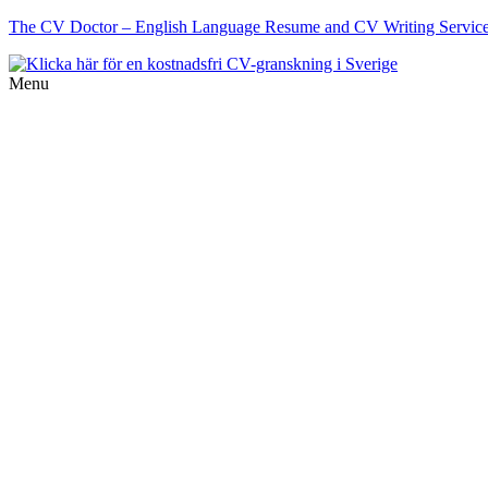
The CV Doctor – English Language Resume and CV Writing Services 
Menu