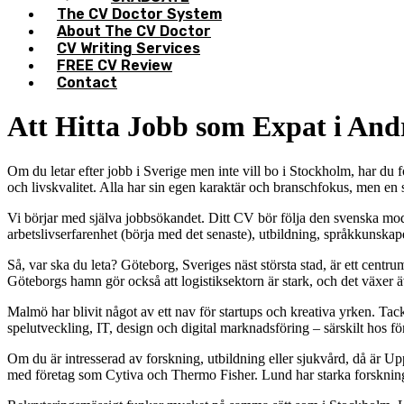
The CV Doctor System
About The CV Doctor
CV Writing Services
FREE CV Review
Contact
Att Hitta Jobb som Expat i And
Om du letar efter jobb i Sverige men inte vill bo i Stockholm, har du
och livskvalitet. Alla har sin egen karaktär och branschfokus, men en
Vi börjar med själva jobbsökandet. Ditt CV bör följa den svenska model
arbetslivserfarenhet (börja med det senaste), utbildning, språkkunska
Så, var ska du leta? Göteborg, Sveriges näst största stad, är ett centr
Göteborgs hamn gör också att logistiksektorn är stark, och det växer 
Malmö har blivit något av ett nav för startups och kreativa yrken. T
spelutveckling, IT, design och digital marknadsföring – särskilt hos 
Om du är intresserad av forskning, utbildning eller sjukvård, då är U
med företag som Cytiva och Thermo Fisher. Lund har starka forsknin