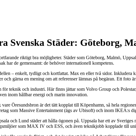
ra Svenska Städer: Göteborg, M
 fortfarande riktigt bra möjligheter. Städer som Göteborg, Malmö, Uppsa
 sak har de gemensamt: de behöver internationell kompetens.
len – enkelt, tydligt och kortfattat. Max en eller två sidor. Inkludera k
per och gärna en mening om att referenser lämnas på begäran. Ett foto ä
um för teknik och industri. Här finns jättar som Volvo Group och Polesta
även inom hållbar energi och marin innovation.
ack vare Öresundsbron är det tätt kopplat till Köpenhamn, så hela regi
företag som Massive Entertainment (ägs av Ubisoft) och inom IKEA:s dig
ppsala och Lund städer att hålla ögonen på. Uppsala har ett av Sveriges
gsmiljöer som MAX IV och ESS, och även teknikjobb kopplade till uni