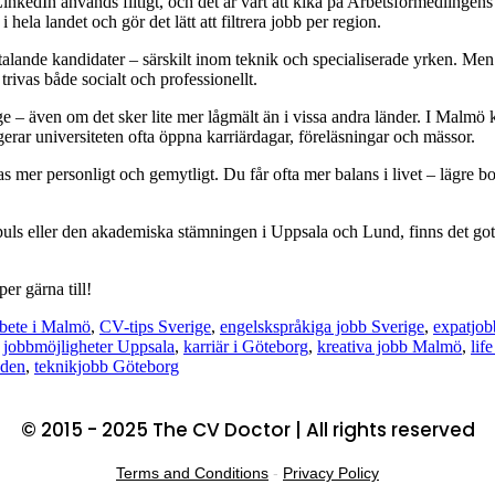
kedIn används flitigt, och det är värt att kika på Arbetsförmedlingens
a landet och gör det lätt att filtrera jobb per region.
ktalande kandidater – särskilt inom teknik och specialiserade yrken. Men ä
rivas både socialt och professionellt.
ge – även om det sker lite mer lågmält än i vissa andra länder. I Malmö
rar universiteten ofta öppna karriärdagar, föreläsningar och mässor.
 mer personligt och gemytligt. Du får ofta mer balans i livet – lägre bo
puls eller den akademiska stämningen i Uppsala och Lund, finns det gott
er gärna till!
rbete i Malmö
,
CV-tips Sverige
,
engelskspråkiga jobb Sverige
,
expatjob
,
jobbmöjligheter Uppsala
,
karriär i Göteborg
,
kreativa jobb Malmö
,
lif
aden
,
teknikjobb Göteborg
© 2015 - 2025 The CV Doctor | All rights reserved
Terms and Conditions
-
Privacy Policy